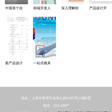
计开发之路
中国首个自
前端开发人
深入理解软
产品设计开
然科学工厂
员应该掌握
件开发技术
发流程图
落成，
的七大技能
架构设计的
Excel表模
BEGGI鼻精
关键概念
板的设计与
灵持续加码
实施指南
亚太市场布
局
新产品设计
一站式模具
开发流程图
制造方案
从概念到市
东莞市群合
场的完整路
模具的精益
径
理念
地址：上海市奉贤区金海公路6055号11幢5层
电话：021-638**