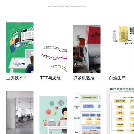
----------------
业务技术平
TTT与思维
抓紧机遇推
白酒生产
面设计
训练专家--
进易拉罐粉
RFID质量
王清莹老师
碎机实现全
溯源系统软
《结构化课
行业升级
件开发设计
程开发与
——河南郑
解决方案
PPT设计》
州欧诺机械
制造厂的设