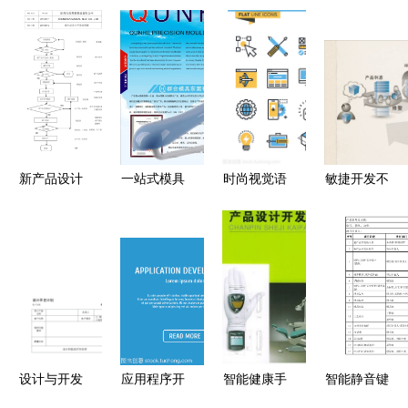
新产品设计
一站式模具
时尚视觉语
敏捷开发不
开发流程图
制造方案
言 平线图
仅是速度
从概念到市
东莞市群合
标包如何提
张小龙在内
场的完整路
模具的精益
升设计与开
部演讲中揭
径
理念
发体验
示的独特心
法
设计与开发
应用程序开
智能健康手
智能静音键
的协同创新
发中的矢量
环产品设计
从想法到现