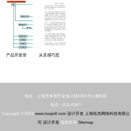
路径探析
设计 提升
开发计划
实——产品
视觉与功能
设计与开发
性的核心艺
计划书
术
产品开发管
从灵感巧思
理流程PPT
到匠心之作
设计开发指
产品设计与
南
开发的探索
旅程
地址：上海市奉贤区金海公路6055号11幢5层
电话：021-638**
Copyright © 2026
www.tuojie8.com
设计开发
上海拓杰网络科技有限公
司
设计开发
版权所有
Sitemap